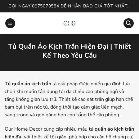
Skip
GỌI NGAY 0975079584 ĐỂ NHẬN BÁO GIÁ TỐT NHẤT...
to
content
Tủ Quần Áo Kịch Trần Hiện Đại | Thiết
Kế Theo Yêu Cầu
Tủ quần áo kịch trần
là giải pháp được nhiều gia đình lựa
chọn khi muốn tận dụng tối đa chiều cao phòng ngủ và
tăng không gian lưu trữ. Thiết kế cao sát trần giúp hạn chế
bám bụi trên nóc tủ, đồng thời tạo cảm giác liền mạch,
sang trọng và gọn gàng hơn cho tổng thể căn phòng.
Our Home Decor cung cấp nhiều mẫu
tủ quần áo kịch trần
hiện đại
với thiết kế tối giản, phù hợp cho căn hộ chung cư,